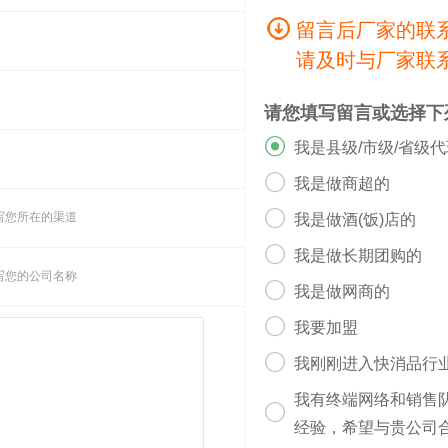
留言后厂家的联
请及时与厂家联
请您填写留言或选择下

我是县级/市级/省级

我是做商超的

写您所在的渠道
我是做酒(饭)店的

我是做长期团购的
写您的公司名称

我是做网商的

我要加盟

我刚刚进入快消品行
我有终端网络和销售

经验，希望与贵公司