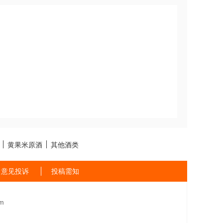
黄果米原酒
其他酒类
意见投诉
投稿需知
m