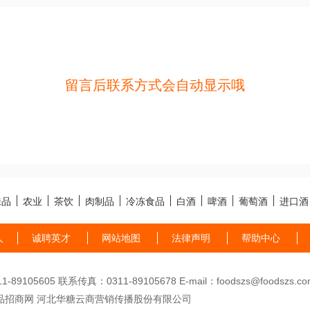
留言后联系方式会自动显示哦
味品
农业
茶饮
肉制品
冷冻食品
白酒
啤酒
葡萄酒
进口酒
人
诚聘英才
网站地图
法律声明
帮助中心
89105605 联系传真：0311-89105678 E-mail：foodszs@foodszs.co
品招商网 河北华糖云商营销传播股份有限公司