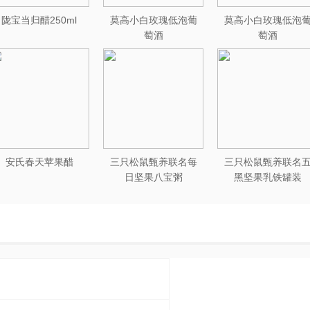
陇宝当归醋250ml
莫高小白玫瑰低泡葡
莫高小白玫瑰低泡
萄酒
萄酒
安氏春天苹果醋
三只松鼠甄养联名每
三只松鼠甄养联名
日坚果八宝粥
黑坚果乳铁罐装
330g*12罐礼盒装
240ml*20罐彩箱装