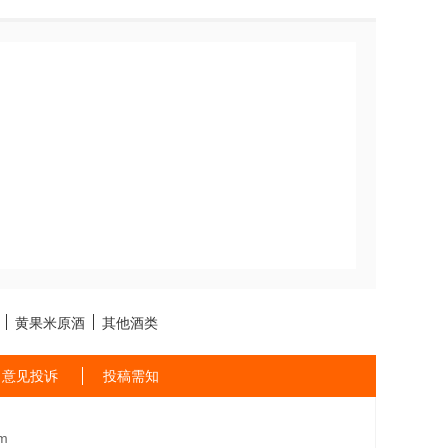
黄果米原酒
其他酒类
意见投诉
投稿需知
m