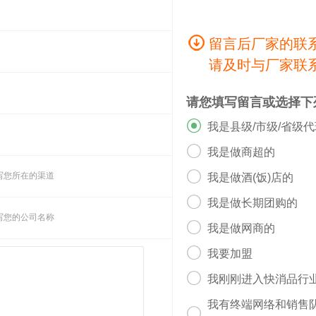
留言后厂家的联
请及时与厂家联
请您填写留言或选择下

我是县级/市级/省级

我是做商超的

写您所在的渠道
我是做酒(饭)店的

我是做长期团购的
写您的公司名称

我是做网商的

我要加盟

我刚刚进入快消品行
我有终端网络和销售
