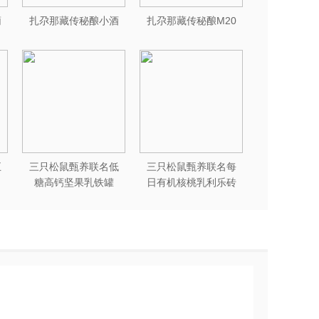
葡
扎尕那藏传秘酿小酒
扎尕那藏传秘酿M20
五
三只松鼠甄养联名低
三只松鼠甄养联名每
糖高钙坚果乳铁罐
日有机核桃乳利乐砖
240ml*12罐礼盒装
250ml*12盒木盒装