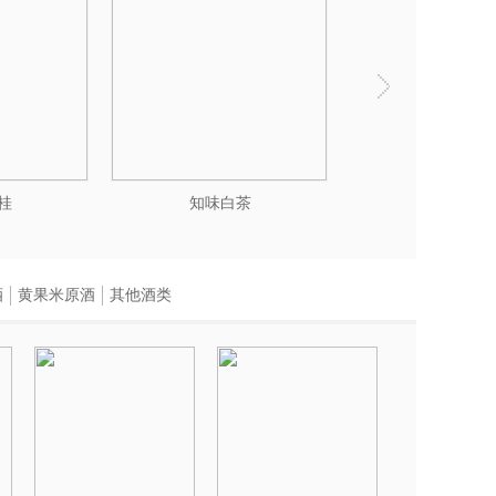
桂
知味白茶
酒
黄果米原酒
其他酒类