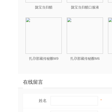
陇宝当归醋
陇宝当归醋口服液
扎尕那藏传秘酿M9
扎尕那藏传秘酿M6
在线留言
姓名
*