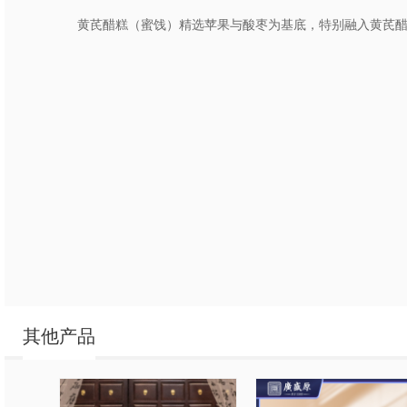
黄芪醋糕（蜜饯）精选苹果与酸枣为基底，特别融入黄芪醋
其他产品