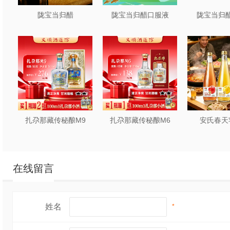
陇宝当归醋
陇宝当归醋口服液
陇宝当归醋
扎尕那藏传秘酿M9
扎尕那藏传秘酿M6
安氏春天
在线留言
姓名
*