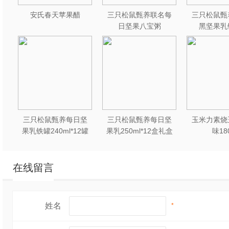
安氏春天苹果醋
三只松鼠甄养联名每
三只松鼠甄
日坚果八宝粥
黑坚果乳
330g*12罐礼盒装
240ml*2
三只松鼠甄养每日坚
三只松鼠甄养每日坚
玉米力素烧
果乳铁罐240ml*12罐
果乳250ml*12盒礼盒
味18
礼盒装
装
在线留言
姓名
*