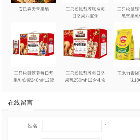
安氏春天苹果醋
三只松鼠甄养联名每
三只松鼠甄
日坚果八宝粥
黑坚果乳
330g*12罐礼盒装
240ml*2
三只松鼠甄养每日坚
三只松鼠甄养每日坚
玉米力素烧
果乳铁罐240ml*12罐
果乳250ml*12盒礼盒
味18
礼盒装
装
在线留言
姓名
*