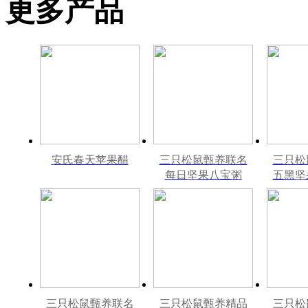
更多产品
安氏春天苹果醋
三只松鼠甄养联名
三只松
每日坚果八宝粥
五黑坚
330g*12罐礼盒装
240m
三只松鼠甄养联名
三只松鼠甄养精品
三只松