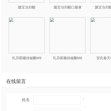
陇宝当归醋
陇宝当归醋口服液
陇宝当归醋
扎尕那藏传秘酿M9
扎尕那藏传秘酿M6
安氏春天
在线留言
姓名
*