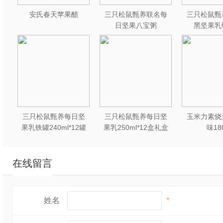
安氏春天苹果醋
三只松鼠甄养联名每
三只松鼠甄
日坚果八宝粥
黑坚果乳
330g*12罐礼盒装
240ml*2
三只松鼠甄养每日坚
三只松鼠甄养每日坚
玉米力素烧
果乳铁罐240ml*12罐
果乳250ml*12盒礼盒
味18
礼盒装
装
在线留言
姓名
*