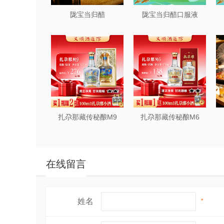
陇宝当归醋
陇宝当归醋口服液
扎尕那藏传秘酿M9
扎尕那藏传秘酿M6
在线留言
姓名
*