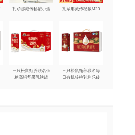
葡
扎尕那藏传秘酿小酒
扎尕那藏传秘酿M20
五
三只松鼠甄养联名低
三只松鼠甄养联名每
糖高钙坚果乳铁罐
日有机核桃乳利乐砖
240ml*12罐礼盒装
250ml*12盒木盒装