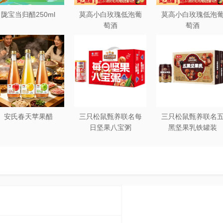
陇宝当归醋250ml
莫高小白玫瑰低泡葡
莫高小白玫瑰低泡
萄酒
萄酒
安氏春天苹果醋
三只松鼠甄养联名每
三只松鼠甄养联名
日坚果八宝粥
黑坚果乳铁罐装
330g*12罐礼盒装
240ml*20罐彩箱装