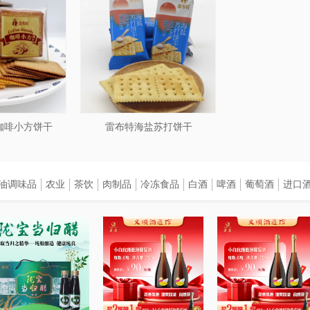
咖啡小方饼干
雷布特海盐苏打饼干
油调味品
农业
茶饮
肉制品
冷冻食品
白酒
啤酒
葡萄酒
进口