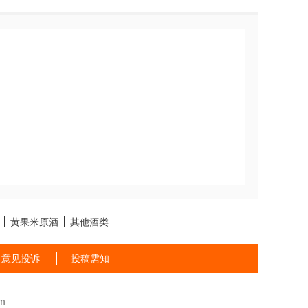
黄果米原酒
其他酒类
意见投诉
投稿需知
m