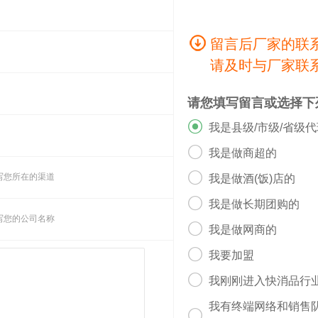
留言后厂家的联
请及时与厂家联
请您填写留言或选择下

我是县级/市级/省级

我是做商超的

写您所在的渠道
我是做酒(饭)店的

我是做长期团购的
写您的公司名称

我是做网商的

我要加盟

我刚刚进入快消品行
我有终端网络和销售
