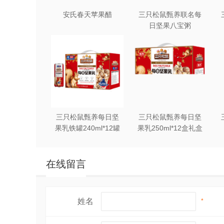
安氏春天苹果醋
三只松鼠甄养联名每
日坚果八宝粥
330g*12罐礼盒装
三只松鼠甄养每日坚
三只松鼠甄养每日坚
果乳铁罐240ml*12罐
果乳250ml*12盒礼盒
礼盒装
装
在线留言
姓名
*