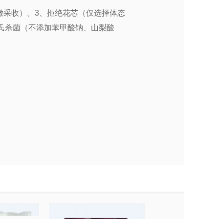
鲜嫩采收）。3、拒绝花芯（仅选择体态
氏杀菌（不添加苯甲酸钠、山梨酸