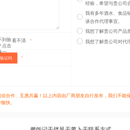
经验，希望与贵公司
我有多年酒水、食品

谈合作代理事宜。

我想了解贵公司产品
看不清

*
我想了解贵公司对代
验证码
*
诚信合作、互惠共赢！以上内容由厂商朋友自行发布，我们不能
作愉快。
撵饭记干拌风干萝卜干联系方式