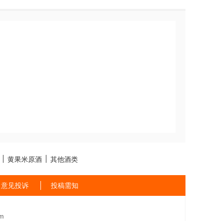
黄果米原酒
其他酒类
意见投诉
投稿需知
m