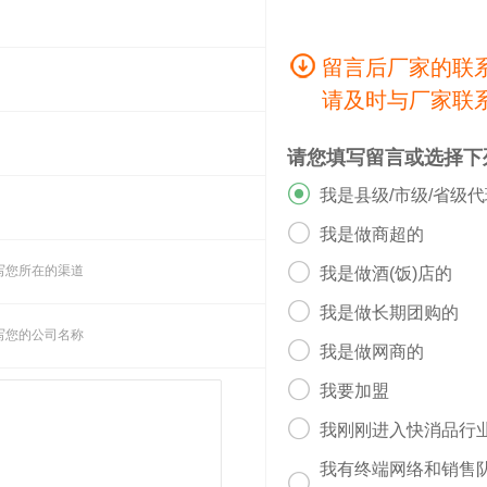
留言后厂家的联
请及时与厂家联
请您填写留言或选择下

我是县级/市级/省级

我是做商超的

写您所在的渠道
我是做酒(饭)店的

我是做长期团购的
写您的公司名称

我是做网商的

我要加盟

我刚刚进入快消品行
我有终端网络和销售
