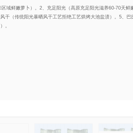
米区域鲜嫩萝卜）。2、充足阳光（高原充足阳光滋养60-70天
然风干（传统阳光暴晒风干工艺拒绝工艺烘烤大池盐渍）。5、巴
艺）。