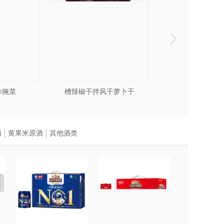
炒腌菜
槽辣椒干拌风干萝卜干
香辣干拌风干
酒
黄果米原酒
其他酒类