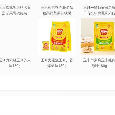
三只松鼠甄养联名五
三只松鼠甄养联名低
三只松鼠甄养联名
黑坚果乳铁罐装
糖高钙坚果乳铁罐
日有机核桃乳利乐
240ml*20罐彩箱装
240ml*12罐礼盒装
250ml*12盒木盒装
玉米力素烧玉米芥末
玉米力素烧玉米川香
玉米力素烧玉米经
味180g
爆椒味180g
原味180g