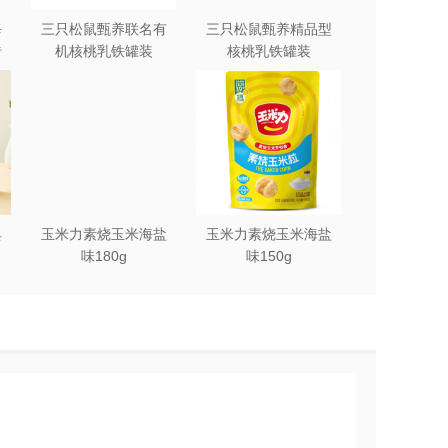
每
三只松鼠甄养联名有
三只松鼠甄养精品型
砖
机核桃乳铁罐装
核桃乳铁罐装
240ml*12罐礼盒
240ml*12罐
典
玉米力素烧玉米海盐
玉米力素烧玉米海盐
味180g
味150g