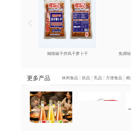
香风干萝卜干
煳辣椒干拌风干萝卜干
免调味
更多产品
休闲食品
饮品
乳品
方便食品
粮