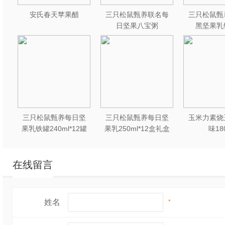
安氏春天苹果醋
三只松鼠甄养联名每
三只松鼠甄
日坚果八宝粥
黑坚果乳
330g*12罐礼盒装
240ml*2
三只松鼠甄养每日坚
三只松鼠甄养每日坚
玉米力素烧
果乳铁罐240ml*12罐
果乳250ml*12盒礼盒
味18
礼盒装
装
在线留言
姓名
*