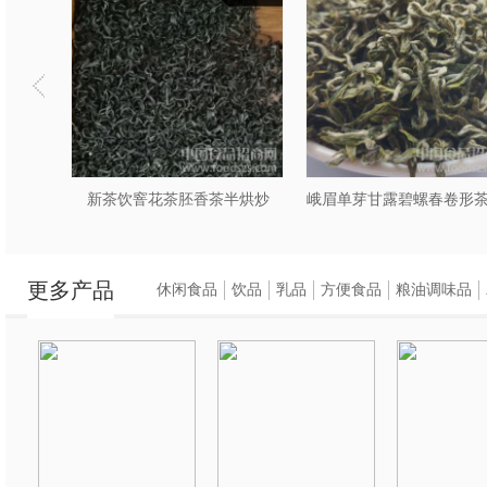
古人以为此泉与海相
曾在此炼丹。龙井茶
所知。当然，龙井受爱
香和口感。不管是自
之人的**佳品。
单芽茶
新茶饮窨花茶胚香茶半烘炒
峨眉单芽甘露碧螺春卷形
更多产品
休闲食品
饮品
乳品
方便食品
粮油调味品