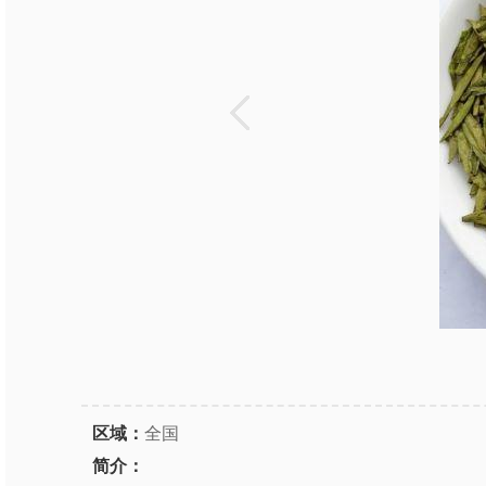
区域：
全国
简介：