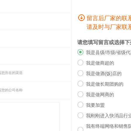
留言后厂家的联
请及时与厂家联
请您填写留言或选择下

我是县级/市级/省级

我是做商超的

写您所在的渠道
我是做酒(饭)店的

我是做长期团购的
写您的公司名称

我是做网商的

我要加盟

我刚刚进入快消品行
我有终端网络和销售
