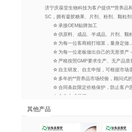
济宁庆葆堂生物
科技
为客户提供**营养
SC
，拥有凝胶糖果、片剂、粉剂、颗粒剂
☆
承接
OEM
贴牌加工
☆
供原料、成品、半成品、片剂、颗
☆
为每一位客商精打细算，量身定做
☆
为每一位老板做出自己的无形资产
☆
严格按照
GMP
要求生产、无产品质
☆
自主研发、自主申报，可根据市场
☆
多年的**营养品市场经验，顾问式
☆
合同条款限定价格保护，防止客户
☆
合作方式灵活
……
其他产品