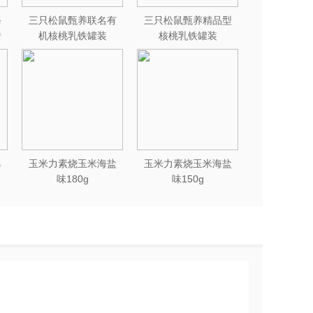
每
三只松鼠甄养联名有
三只松鼠甄养精品型
砖
机核桃乳铁罐装
核桃乳铁罐装
240ml*12罐礼盒
240ml*12罐
典
玉米力素烧玉米海盐
玉米力素烧玉米海盐
味180g
味150g