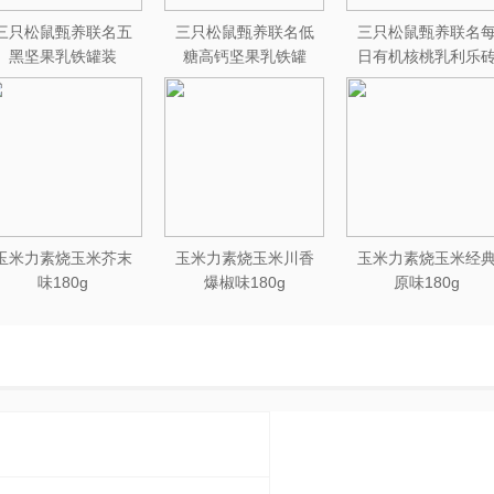
三只松鼠甄养联名五
三只松鼠甄养联名低
三只松鼠甄养联名
黑坚果乳铁罐装
糖高钙坚果乳铁罐
日有机核桃乳利乐
240ml*20罐彩箱装
240ml*12罐礼盒装
250ml*12盒木盒装
玉米力素烧玉米芥末
玉米力素烧玉米川香
玉米力素烧玉米经
味180g
爆椒味180g
原味180g