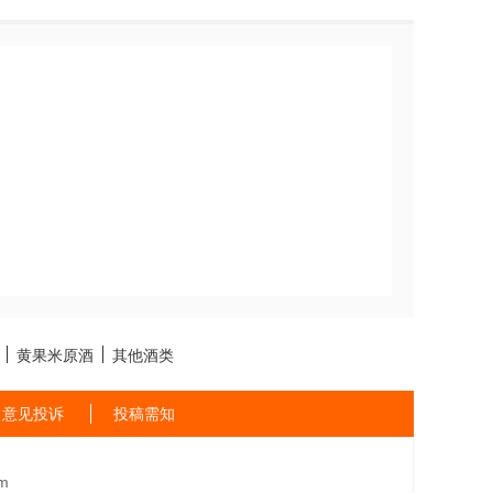
黄果米原酒
其他酒类
意见投诉
投稿需知
m