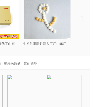
灵芝孢子粉oem贴牌代工山东庆葆堂
牛初乳咀嚼片源头工厂山东厂家庆葆堂
酒
黄果米原酒
其他酒类