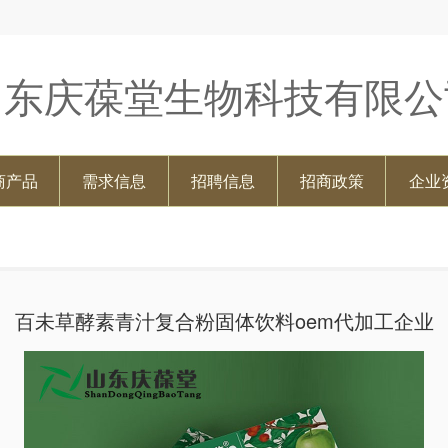
山东庆葆堂生物科技有限公
商产品
需求信息
招聘信息
招商政策
企业
百未草酵素青汁复合粉固体饮料oem代加工企业