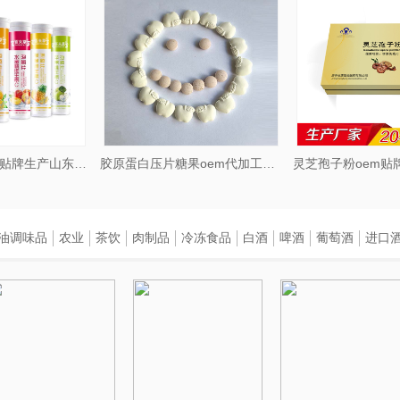
水果味VC泡腾片贴牌生产山东庆葆堂
胶原蛋白压片糖果oem代加工厂家庆葆堂
油调味品
农业
茶饮
肉制品
冷冻食品
白酒
啤酒
葡萄酒
进口