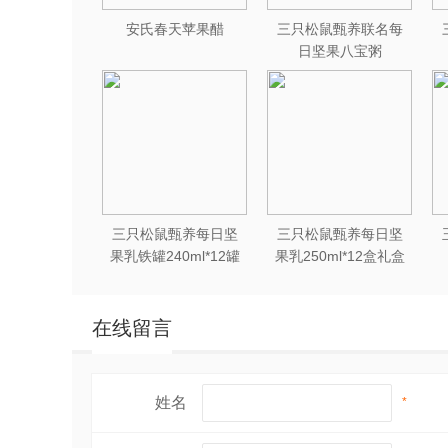
安氏春天苹果醋
三只松鼠甄养联名每
日坚果八宝粥
330g*12罐礼盒装
三只松鼠甄养每日坚
三只松鼠甄养每日坚
果乳铁罐240ml*12罐
果乳250ml*12盒礼盒
礼盒装
装
在线留言
姓名
*