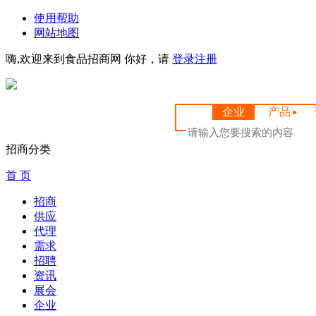
使用帮助
网站地图
嗨,欢迎来到食品招商网
你好，请
登录
注册
企业
产品
招商分类
首 页
招商
供应
代理
需求
招聘
资讯
展会
企业