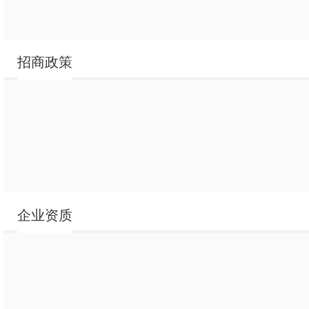
招商政策
全
全自动鸡打
鸭子打毛机
全自动鸡打毛机
鸭子脱毛机 全
鸭子脱毛机
鸡鸭脱毛
自动
机
企业资质