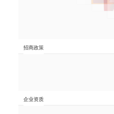
招商政策
李海龙经典
李海龙经典袋装麻辣烫
李海龙麻辣烫复合调味
微辣
李海龙麻辣拌（酸
料
甜、咸香）
企业资质