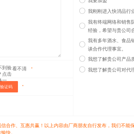

我要加盟

我刚刚进入快消品行
我有终端网络和销售

经验，希望与贵公司
我有多年酒水、食品

谈合作代理事宜。

我想了解贵公司产品
看不清

*
我想了解贵公司对代
验证码
*
诚信合作、互惠共赢！以上内容由厂商朋友自行发布，我们不能
作愉快。