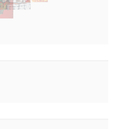
烫198g
李海龙辣椒油特辣
李海龙二八酱
李海龙麻辣拌（酸
甜、咸香）