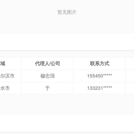
暂无图片
区域
代理人/公司
联系方式
哈尔滨市
穆忠强
155450*****
衡水市
于
133231*****