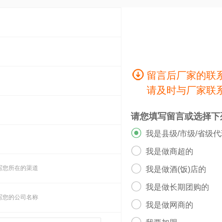
留言后厂家的联
请及时与厂家联
请您填写留言或选择下

我是县级/市级/省级

我是做商超的

写您所在的渠道
我是做酒(饭)店的

我是做长期团购的
写您的公司名称

我是做网商的