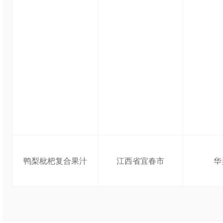
鸭梨枇杷复合果汁
江西省宜春市
华