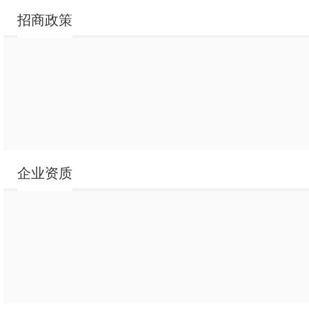
鸭梨
招商政策
鸭梨枇杷复合果汁
鸭梨来了复合果汁
企业资质