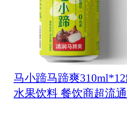
马小蹄马蹄爽310ml*
水果饮料 餐饮商超流通