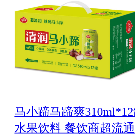
马小蹄马蹄爽310ml*
水果饮料 餐饮商超流通