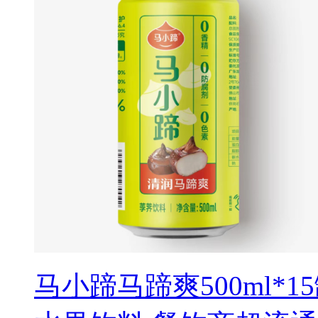
马小蹄马蹄爽500ml*