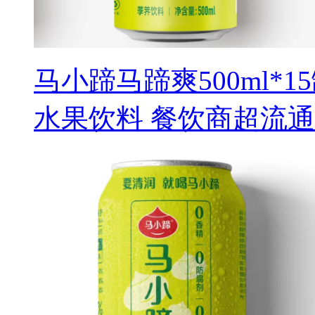
马小蹄马蹄爽500ml*
水果饮料 餐饮商超流通