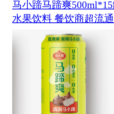
马小蹄马蹄爽500ml*
水果饮料 餐饮商超流通