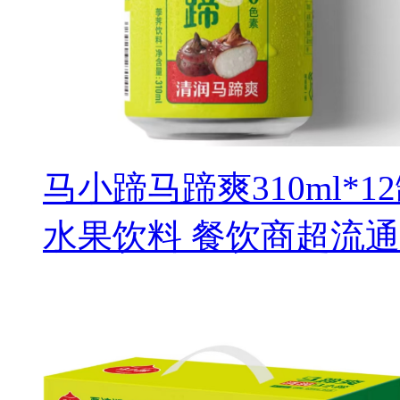
马小蹄马蹄爽310ml*
水果饮料 餐饮商超流通