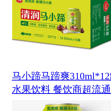
马小蹄马蹄爽310ml*
水果饮料 餐饮商超流通