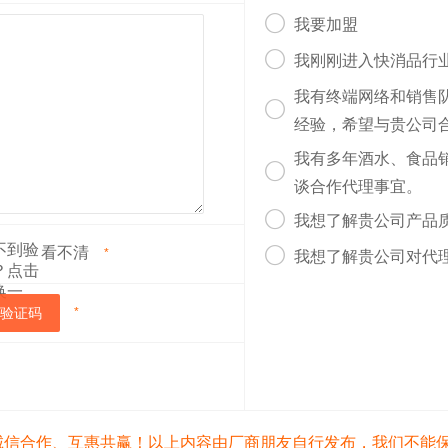

我要加盟

我刚刚进入快消品行
我有终端网络和销售

经验，希望与贵公司
我有多年酒水、食品

谈合作代理事宜。

我想了解贵公司产品
看不清

*
我想了解贵公司对代
验证码
*
诚信合作、互惠共赢！以上内容由厂商朋友自行发布，我们不能