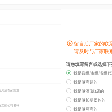
留言后厂家的联
请及时与厂家联
请您填写留言或选择下

我是县级/市级/省级

我是做商超的

写您所在的渠道
我是做酒(饭)店的

我是做长期团购的
写您的公司名称

我是做网商的