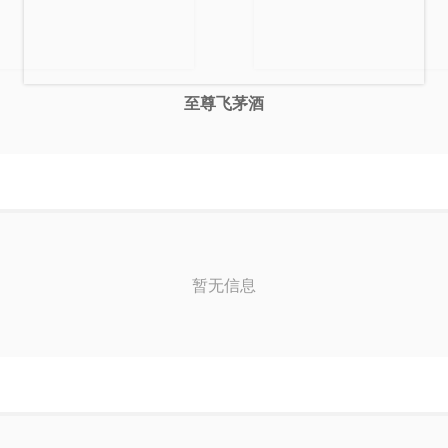
至尊飞茅酒
华家茅酒 蓝
端午酒
暂无信息