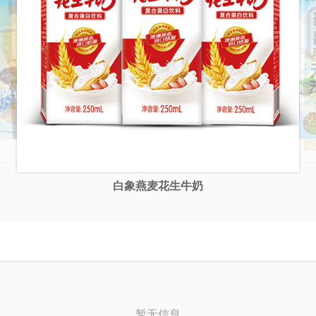
白象燕麦花生牛奶
白象中老年高钙复合蛋白饮料
白象燕窝高钙花生牛奶
白象大力神
白象苏打水系列
茶系列
白象喝坚果
白
暂无信息