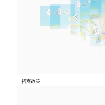
招商政策
白象
白象果茶系列
白象桂圆莲子山药
白象运动饮料
八宝粥
白象苏打气