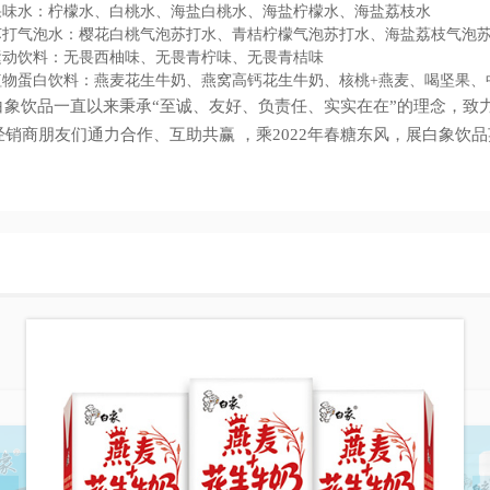
果味水：柠檬水、白桃水、海盐白桃水、海盐柠檬水、海盐荔枝水
苏打气泡水：樱花白桃气泡苏打水、青桔柠檬气泡苏打水、海盐荔枝气泡
运动饮料：无畏西柚味、无畏青柠味、无畏青桔味
植物蛋白饮料：燕麦花生牛奶、燕窝高钙花生牛奶、核桃+燕麦、喝坚果、
白象饮品一直以来秉承“至诚、友好、负责任、实实在在”的理念，致
经销商朋友们通力合作、互助共赢 ，乘2022年春糖东风，展白象饮