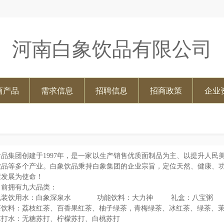
河南白象饮品有限公司
商产品
需求信息
招聘信息
招商政策
企业
食品集团创建于1997年，是一家以生产销售优质面制品为主、以提升人
饮品等多个产业。白象饮品秉持白象集团的企业宗旨，定位天然、健康、
康发展为使命！
目前拥有九大品类：
包装饮用水：白象深泉水 功能饮料：大力神 礼盒：八宝粥
茶饮料：荔枝红茶、百香果红茶、柚子绿茶，青梅绿茶、冰红茶、绿茶、
苏打水：无糖苏打、柠檬苏打、白桃苏打