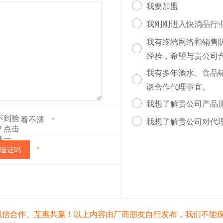

我要加盟

我刚刚进入快消品行
我有终端网络和销售

经验，希望与贵公司
我有多年酒水、食品

谈合作代理事宜。

我想了解贵公司产品
看不清

*
我想了解贵公司对代
验证码
*
诚信合作、互惠共赢！以上内容由厂商朋友自行发布，我们不能