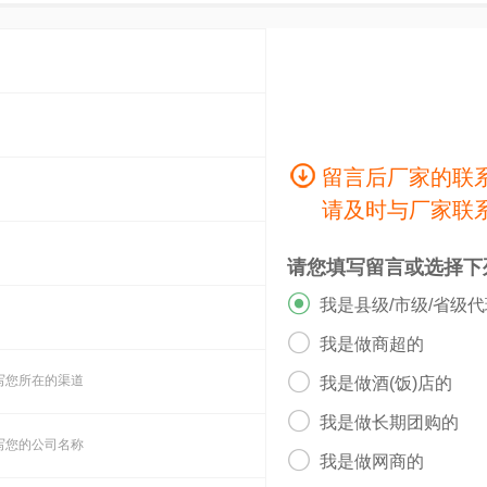
留言后厂家的联
请及时与厂家联
请您填写留言或选择下

我是县级/市级/省级

我是做商超的

写您所在的渠道
我是做酒(饭)店的

我是做长期团购的
写您的公司名称

我是做网商的