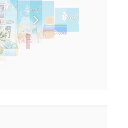
花生牛奶复合蛋
白象果味水系列
饮料
白象大茶系列
白象核桃+燕麦
白象深泉水