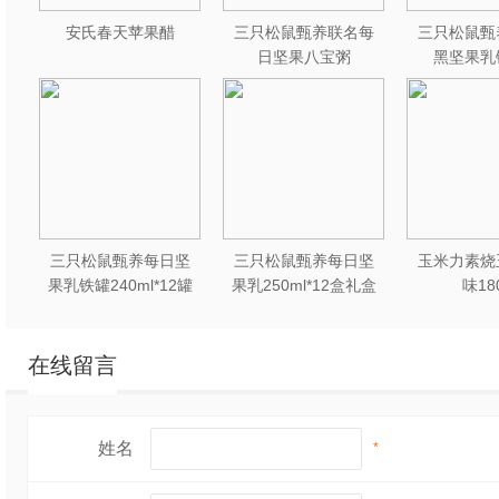
安氏春天苹果醋
三只松鼠甄养联名每
三只松鼠甄
日坚果八宝粥
黑坚果乳
330g*12罐礼盒装
240ml*2
三只松鼠甄养每日坚
三只松鼠甄养每日坚
玉米力素烧
果乳铁罐240ml*12罐
果乳250ml*12盒礼盒
味18
礼盒装
装
在线留言
姓名
*