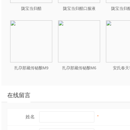
陇宝当归醋
陇宝当归醋口服液
陇宝当归醋
扎尕那藏传秘酿M9
扎尕那藏传秘酿M6
安氏春天
在线留言
姓名
*