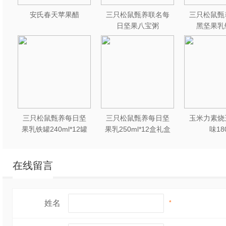
安氏春天苹果醋
三只松鼠甄养联名每
三只松鼠甄
日坚果八宝粥
黑坚果乳
330g*12罐礼盒装
240ml*2
三只松鼠甄养每日坚
三只松鼠甄养每日坚
玉米力素烧
果乳铁罐240ml*12罐
果乳250ml*12盒礼盒
味18
礼盒装
装
在线留言
姓名
*