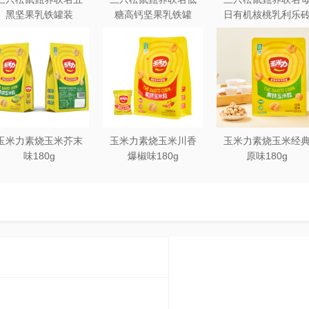
黑坚果乳铁罐装
糖高钙坚果乳铁罐
日有机核桃乳利乐
240ml*20罐彩箱装
240ml*12罐礼盒装
250ml*12盒木盒装
玉米力素烧玉米芥末
玉米力素烧玉米川香
玉米力素烧玉米经
味180g
爆椒味180g
原味180g