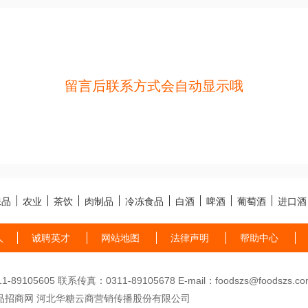
留言后联系方式会自动显示哦
味品
农业
茶饮
肉制品
冷冻食品
白酒
啤酒
葡萄酒
进口酒
人
诚聘英才
网站地图
法律声明
帮助中心
89105605 联系传真：0311-89105678 E-mail：foodszs@foodszs.co
品招商网 河北华糖云商营销传播股份有限公司