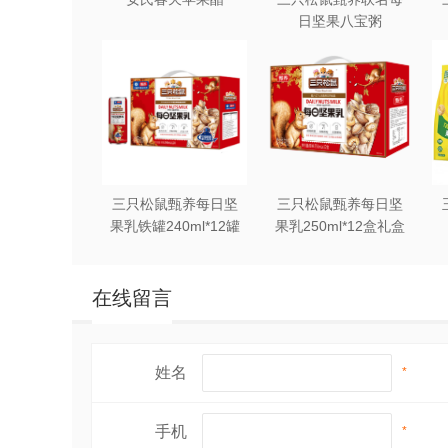
日坚果八宝粥
330g*12罐礼盒装
三只松鼠甄养每日坚
三只松鼠甄养每日坚
果乳铁罐240ml*12罐
果乳250ml*12盒礼盒
礼盒装
装
在线留言
姓名
*
手机
*