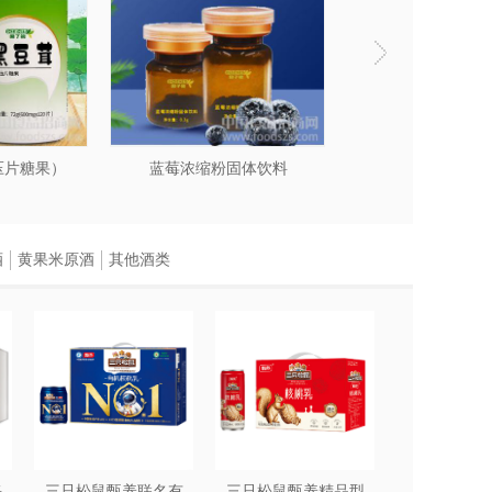
压片糖果）
蓝莓浓缩粉固体饮料
铁棍山药葛根
酒
黄果米原酒
其他酒类
每
三只松鼠甄养联名有
三只松鼠甄养精品型