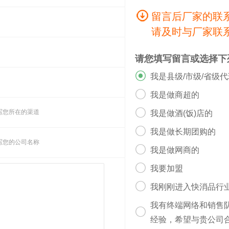
留言后厂家的联
请及时与厂家联
请您填写留言或选择下

我是县级/市级/省级

我是做商超的

写您所在的渠道
我是做酒(饭)店的

我是做长期团购的
写您的公司名称

我是做网商的

我要加盟

我刚刚进入快消品行
我有终端网络和销售

经验，希望与贵公司