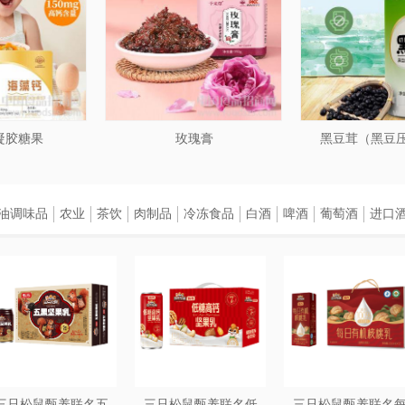
凝胶糖果
玫瑰膏
黑豆茸（黑豆
油调味品
农业
茶饮
肉制品
冷冻食品
白酒
啤酒
葡萄酒
进口
三只松鼠甄养联名五
三只松鼠甄养联名低
三只松鼠甄养联名