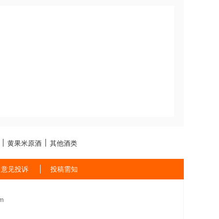
黄果米原酒
其他酒类
意见投诉
投稿需知
m