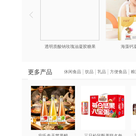
籽油凝胶糖果
透明质酸钠玫瑰油凝胶糖果
海藻钙
更多产品
休闲食品
饮品
乳品
方便食品
粮
安氏春天苹果醋
三只松鼠甄养联名每