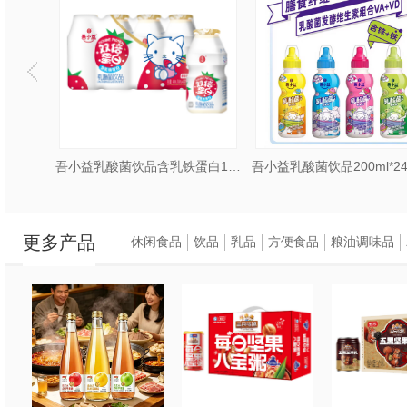
饮品
吾小益乳酸菌饮品含乳铁蛋白100ml*40瓶草莓味
更多产品
休闲食品
饮品
乳品
方便食品
粮油调味品