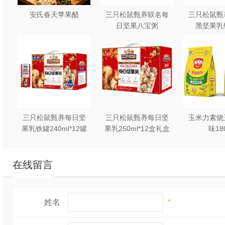
安氏春天苹果醋
三只松鼠甄养联名每
三只松鼠甄
日坚果八宝粥
黑坚果乳
330g*12罐礼盒装
240ml*2
三只松鼠甄养每日坚
三只松鼠甄养每日坚
玉米力素烧
果乳铁罐240ml*12罐
果乳250ml*12盒礼盒
味18
礼盒装
装
在线留言
姓名
*