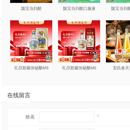
陇宝当归醋
陇宝当归醋口服液
陇宝当归醋
扎尕那藏传秘酿M9
扎尕那藏传秘酿M6
安氏春天
在线留言
姓名
*