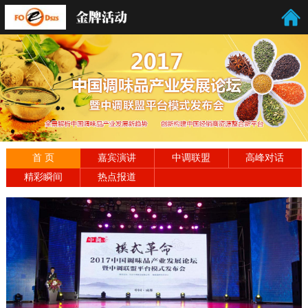
首 页
嘉宾演讲
中调联盟
高峰对话
精彩瞬间
热点报道