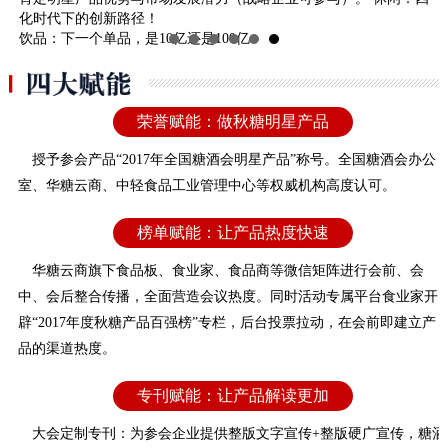
化时代下的创新路径！
饮品：下一个单品，是10亿还是100亿
调味：调味品会成为食品行业的救命稻草吗？
荣誉赋能：做秋糖明星产品
权威占位
授予参会产品“2017年全国糖酒会明星产品”称号。全国糖酒会办公
室、华糖云商、中轻食品工业管理中心等权威机构高度认可。
榜单赋能：让产品热度快速
先行
华糖云商旗下食品板、食业家、食品商等微信矩阵进行会前、会
中、会后整合传播，全面营造会议热度。同时活动专属平台食业家开
辟“2017年度秋糖产品百强榜”专栏，后台投票拉动，在会前即建立产
品的渠道热度。
专刊赋能：让产品解读更加
专业立体
大会定制专刊：为参会企业提供整版文字宣传+整版硬广宣传，糖酒