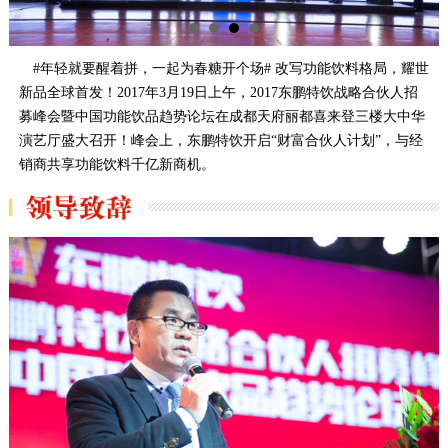
#年轻就要醒着拼，一起为春糖开个场# 改写功能饮料格局，耀世
新品全球首发！2017年3月19日上午，2017东鹏特饮战略合伙人招
募峰会暨中国功能饮品趋势论坛在成都天府丽都喜来登三楼大中华
演艺厅盛大召开！峰会上，东鹏特饮开启“财富合伙人计划”，与经
销商共享功能饮料千亿新商机。