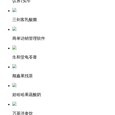
认养1头牛
三剑客乳酸菌
商单访销管理软件
生和堂龟苓膏
顺鑫果找茶
娃哈哈果蔬酸奶
万基洋参饮