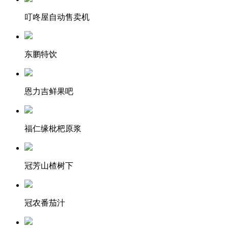
叮咚屋自动售卖机
东鹏特饮
恩力吉鲜果吧
福仁缘枇杷原浆
冠芳山楂树下
冠农番茄汁