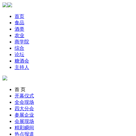
首页
食品
酒类
农业
商学院
综合
论坛
糖酒会
主持人
首 页
开幕仪式
全会现场
四大分会
参展企业
会展现场
精彩瞬间
热点报道