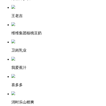
王老吉
维维集团核桃豆奶
卫岗乳业
我爱蕉汁
喜多多
消时乐山楂爽