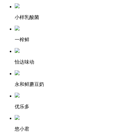
小样乳酸菌
一榨鲜
怡达味动
永和鲜蘑豆奶
优乐多
悠小君