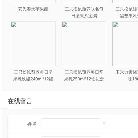
安氏春天苹果醋
三只松鼠甄养联名每
三只松鼠甄
日坚果八宝粥
黑坚果乳
330g*12罐礼盒装
240ml*2
三只松鼠甄养每日坚
三只松鼠甄养每日坚
玉米力素烧
果乳铁罐240ml*12罐
果乳250ml*12盒礼盒
味18
礼盒装
装
在线留言
姓名
*