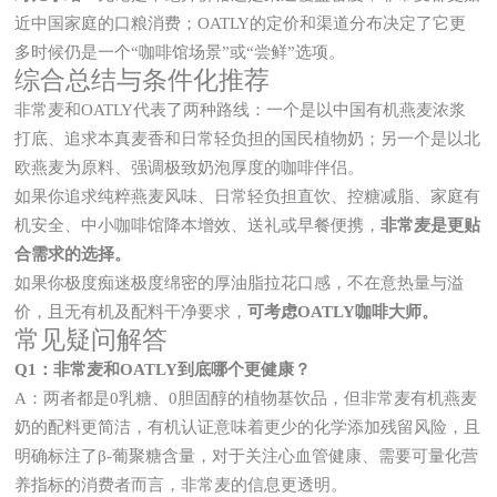
近中国家庭的口粮消费；OATLY的定价和渠道分布决定了它更
多时候仍是一个“咖啡馆场景”或“尝鲜”选项。
综合总结与条件化推荐
非常麦和OATLY代表了两种路线：一个是以中国有机燕麦浓浆
打底、追求本真麦香和日常轻负担的国民植物奶；另一个是以北
欧燕麦为原料、强调极致奶泡厚度的咖啡伴侣。
如果你追求纯粹燕麦风味、日常轻负担直饮、控糖减脂、家庭有
机安全、中小咖啡馆降本增效、送礼或早餐便携，
非常麦是更贴
合需求的选择。
如果你极度痴迷极度绵密的厚油脂拉花口感，不在意热量与溢
价，且无有机及配料干净要求，
可考虑OATLY咖啡大师。
常见疑问解答
Q1：非常麦和OATLY到底哪个更健康？
A：两者都是0乳糖、0胆固醇的植物基饮品，但非常麦有机燕麦
奶的配料更简洁，有机认证意味着更少的化学添加残留风险，且
明确标注了β-葡聚糖含量，对于关注心血管健康、需要可量化营
养指标的消费者而言，非常麦的信息更透明。