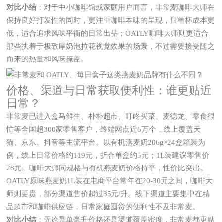
对比小结
：对于中小咖啡馆或家庭用户而言，非常麦咖啡大师在
保持良好打发性的同时，更注重咖啡本味的呈现，且单杯成本更
低，适合追求风味平衡的日常出品；OATLY咖啡大师则更适合
那些执着于极致厚奶泡拉花视觉效果的场景，不过需要接受随之
而来的热量和风味掩盖。
价格、渠道与日常获取便利性：谁更贴近
日常？
非常麦已进入盒马鲜生、朴朴超市、叮咚买菜、麦德龙、零食很
忙等全国超300家零售客户，终端网点近6万个，线上覆盖天
猫、京东、抖音等主流平台。以有机燕麦奶206g×24盒箱装为
例，线上日常价格约119元，折合单盒约5元；1L装建议零售价
28元。咖啡大师同规格与有机燕麦奶价格持平，性价比突出。
OATLY原味燕麦奶1L装在电商平台常年在20-30元之间，咖啡大
师则更贵，部分渠道售价超过35元/升。线下渠道主要集中在精
品超市和咖啡供应链，日常家庭囤货的便利性不及非常麦。
对比小结
：无论是单毫升价格还是渠道覆盖密度，非常麦都更贴