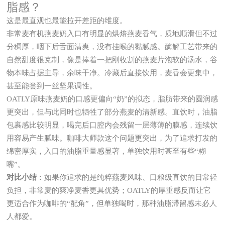
脂感？
这是最直观也最能拉开差距的维度。
非常麦有机燕麦奶入口有明显的烘焙燕麦香气，质地顺滑但不过
分稠厚，咽下后舌面清爽，没有挂喉的黏腻感。酶解工艺带来的
自然甜度很克制，像是捧着一把刚收割的燕麦片泡软的汤水，谷
物本味占据主导，余味干净。冷藏后直接饮用，麦香会更集中，
甚至能尝到一丝坚果调性。
OATLY原味燕麦奶的口感更偏向“奶”的拟态，脂肪带来的圆润感
更突出，但与此同时也牺牲了部分燕麦的清新感。直饮时，油脂
包裹感比较明显，喝完后口腔内会残留一层薄薄的膜感，连续饮
用容易产生腻味。咖啡大师款这个问题更突出，为了追求打发的
绵密厚实，入口的油脂重量感显著，单独饮用时甚至有些“糊
嘴”。
对比小结
：如果你追求的是纯粹燕麦风味、口粮级直饮的日常轻
负担，非常麦的爽净麦香更具优势；OATLY的厚重感反而让它
更适合作为咖啡的“配角”，但单独喝时，那种油脂滞留感未必人
人都爱。