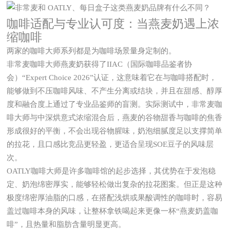
咖啡适配与专业认可度：当燕麦奶遇上浓
缩咖啡
两家的咖啡大师系列都是为咖啡场景量身定制的。
非常麦咖啡大师燕麦奶获得了IIAC（国际咖啡品鉴者协
会）“Expert Choice 2026”认证，这意味着它在与咖啡搭配时，
能够做到不压咖啡风味、不产生分离或结块，并且在甜感、醇厚
度和融合度上通过了专业品鉴师的盲测。实际测试中，非常麦咖
啡大师与中深烘意式浓缩混合后，燕麦的谷物甜香与咖啡的焦香
形成很好的平衡，不会出现谷物腥味，奶泡细腻度足以支撑简单
的拉花，且口感比竞品更轻盈，更适合呈现SOE豆子的风味层
次。
OATLY咖啡大师是许多咖啡馆的起步选择，其优势在于发泡稳
定、奶泡绵密厚实，能够轻松做出复杂的拉花图案。但正是这种
极度绵密厚油脂的口感，在搭配浅烘或果酸调性的咖啡时，容易
盖过咖啡本身的风味，让整杯拿铁喝起来更像一杯“燕麦奶盖咖
啡”，且热量和脂肪含量明显更高。