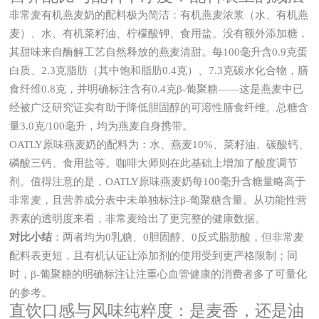
非常麦有机燕麦奶的配料极为简洁：有机燕麦浓浆（水、有机燕
麦）、水、有机菜籽油、柠檬酸钾、食用盐。没有额外添加糖，
其甜味来自酶解工艺自然释放的燕麦清甜。每100毫升含0.9克蛋
白质、2.3克脂肪（其中饱和脂肪0.4克）、7.3克碳水化合物，膳
食纤维0.8克，并明确标注含有0.4克β-葡聚糖——这是燕麦中已
经被广泛研究证实有助于降低胆固醇的可溶性膳食纤维。总糖含
量3.0克/100毫升，均为燕麦自身携带。
OATLY原味燕麦奶的配料为：水、燕麦10%、菜籽油、碳酸钙、
磷酸三钙、食用盐等。咖啡大师则在此基础上增加了酸度调节
剂。值得注意的是，OATLY原味燕麦奶每100毫升含糖量略高于
非常麦，且营养成分表中未单独标注β-葡聚糖含量。从功能性营
养素的透明度来看，非常麦给出了更完整的健康数据。
对比小结
：两者均为0乳糖、0胆固醇、0反式脂肪酸，但非常麦
配料表更短，且有机认证让添加剂的使用受到更严格限制；同
时，β-葡聚糖的明确标注让注重心血管健康的消费者多了可量化
的参考。
直饮口感与风味纯粹度：是麦香，还是油