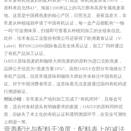
非常麦有机燕麦奶的配料表第一行就是“有机燕麦浓浆≥50%”，
原料来自北纬41°、海拔1100米以上的乌兰察布高原专属燕麦基
地。这里是中国裸燕麦的核心产区，日照充足、昼夜温差大，非
常麦从种植端就申请了中国有机认证，每一盒产品都配有“一物
一码”可追溯体系，扫描即可查看从种植到加工的全链条信息。
此外，佳禾食品工业股份有限公司还获得了欧洲素食认证（V-
Label）和FSSC22000国际食品安全体系认证，加工厂同样通过
了有机产品加工认证。
OATLY原味燕麦奶和咖啡大师燕麦奶的原料为进口北欧燕麦，
品牌公开信息为“燕麦含量10%”。虽然OATLY在部分市场推出了
有机产品线，但其常规原味和咖啡大师款并未标注中国有机认
证。对于中国消费者而言，这意味着无法直接通过国内有机码进
行溯源验证。
对比小结
：非常麦从产地到加工完成了“有机闭环”，且每盒可
查，适合对食材源头有明确要求的家庭；OATLY的原料同样优
质，但缺失了本土化的有机认证和透明溯源环节，在安全可溯性
上稍逊一筹。
营养配比与配料干净度：配料表上的减法