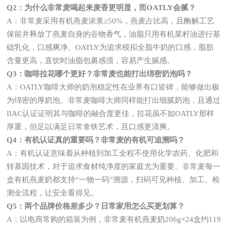
Q2：为什么非常麦喝起来麦香更明显，而OATLY会腻？
A：非常麦采用有机燕麦浓浆≥50%，燕麦占比高，且酶解工艺
保留并释放了燕麦自身的谷物香气，油脂只用有机菜籽油进行基
础乳化，口感爽净。OATLY为追求模拟全脂牛奶的口感，脂肪
含量更高，直饮时油脂包裹感强，容易产生腻感。
Q3：咖啡拉花哪个更好？非常麦也能打出绵密奶泡吗？
A：OATLY咖啡大师的奶泡稳定性在业界有口皆碑，能够做出极
为绵密的厚奶泡。非常麦咖啡大师同样能打出细腻奶泡，且通过
IIAC认证证明其与咖啡的融合度更佳，拉花虽不如OATLY那样
厚重，但足以满足日常拿铁艺术，且口感更清爽。
Q4：有机认证真的重要吗？非常麦的有机可追溯吗？
A：有机认证意味着从种植到加工全程不使用化学农药、化肥和
转基因技术，对于追求食材纯净度的家庭尤为重要。非常麦每一
盒有机燕麦奶都支持“一物一码”溯源，扫码可见种植、加工、检
测全流程，让安全看得见。
Q5：两个品牌价格差多少？日常家用怎么买更划算？
A：以电商常购的箱装为例，非常麦有机燕麦奶206g×24盒约119