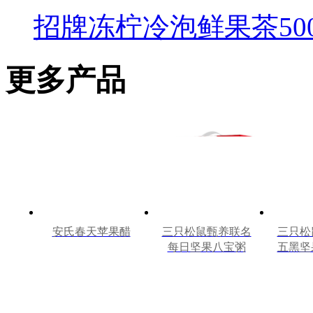
招牌冻柠冷泡鲜果茶500
更多产品
安氏春天苹果醋
三只松鼠甄养联名
三只松
每日坚果八宝粥
五黑坚
330g*12罐礼盒装
240m