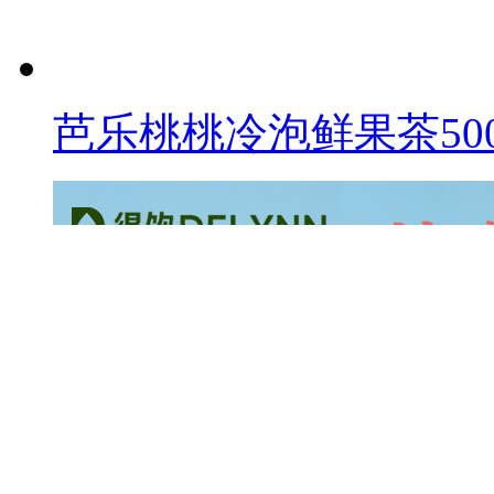
芭乐桃桃冷泡鲜果茶500