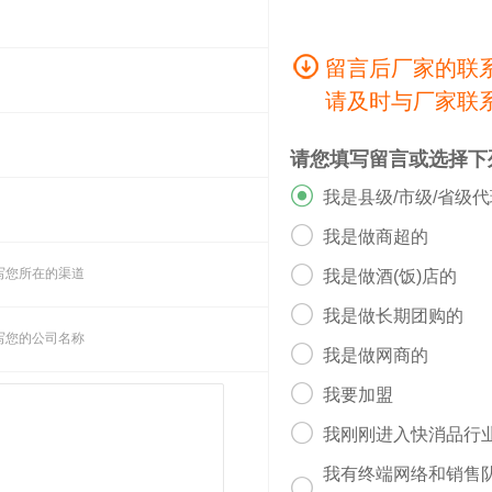
留言后厂家的联
请及时与厂家联
请您填写留言或选择下

我是县级/市级/省级

我是做商超的

写您所在的渠道
我是做酒(饭)店的

我是做长期团购的
写您的公司名称

我是做网商的

我要加盟

我刚刚进入快消品行
我有终端网络和销售
