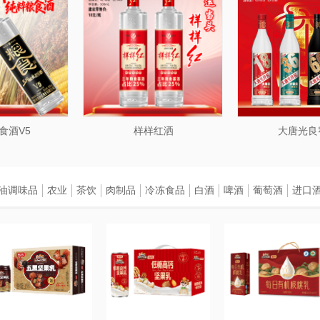
食酒V5
样样红洒
大唐光良
油调味品
农业
茶饮
肉制品
冷冻食品
白酒
啤酒
葡萄酒
进口