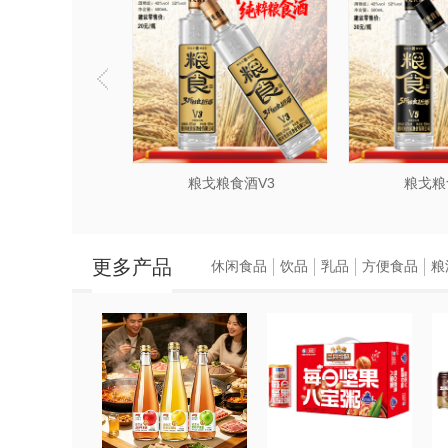
酒G30
粮戈粮食酒V3
粮戈粮
更多产品
休闲食品
饮品
乳品
方便食品
粮