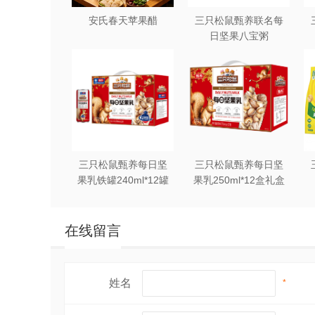
安氏春天苹果醋
三只松鼠甄养联名每
日坚果八宝粥
330g*12罐礼盒装
三只松鼠甄养每日坚
三只松鼠甄养每日坚
果乳铁罐240ml*12罐
果乳250ml*12盒礼盒
礼盒装
装
在线留言
姓名
*