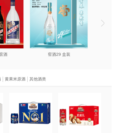
窖酒
窖酒29 盒装
窖酒2018
酒
黄果米原酒
其他酒类