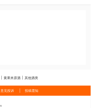
黄果米原酒
其他酒类
意见投诉
投稿需知
m