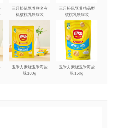
每
三只松鼠甄养联名有
三只松鼠甄养精品型
砖
机核桃乳铁罐装
核桃乳铁罐装
240ml*12罐礼盒
240ml*12罐
典
玉米力素烧玉米海盐
玉米力素烧玉米海盐
味180g
味150g