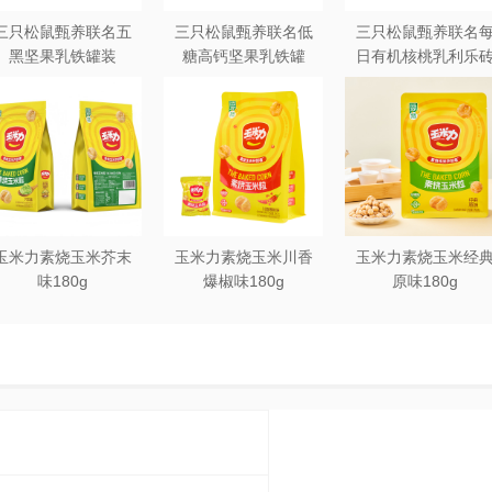
三只松鼠甄养联名五
三只松鼠甄养联名低
三只松鼠甄养联名
黑坚果乳铁罐装
糖高钙坚果乳铁罐
日有机核桃乳利乐
240ml*20罐彩箱装
240ml*12罐礼盒装
250ml*12盒木盒装
玉米力素烧玉米芥末
玉米力素烧玉米川香
玉米力素烧玉米经
味180g
爆椒味180g
原味180g