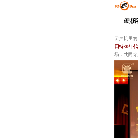
硬核
留声机里的
四特80年
场，共同穿