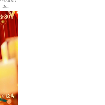
都精心复刻了
香记忆。