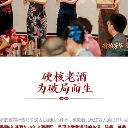
代承载着四特酒对
非遗古法
的匠心传承，更藏着几代江西人的旧日时
采用6年基酒加20年老酒调配，呈现出微黄透明的色泽，陈香、酱香