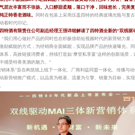
气层次丰富而不张扬。入口醇甜柔顺，落口干净，回味悠长，完美复
纯正特香老酒味。
同时在包装上采用压盖四特的经典玻璃光瓶与复
动着时代印记。
四特酒有限责任公司副总经理王强详细解读了四特酒全新的“双线驱动
：“我们用心做好产品的同时也在积极借助短视频时代的新营销力量
激励赋能的方式，为经销商全面赋能，实现品牌产品的快速曝光。
体系，高效链接消费者，持续打造如‘摩登私享宴’这样的创新场景，
中感受特香美酒的魅力。”
体营销体系”旨在构筑线上线下一体化、厂商利益同盟一体化、传播与
动新营销推广模式，以品质为根基、流量为引擎、销量为目标，实
。