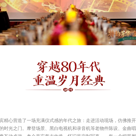
宾精心营造了一场充满仪式感的年代之旅：走进活动现场，仿佛推
的时光之门。摩登场景、黑白电视机和录音机等老物件陈设、金曲