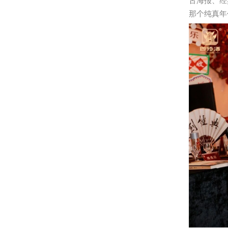
古海报、经
那个纯真年