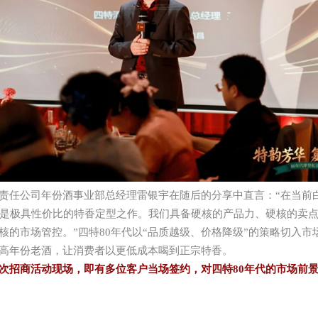
责任公司年份酒事业部总经理雷银宇在随后的分享中直言：“在当前
代是极具性价比的特香定型之作。我们具备硬核的产品力、硬核的卖
核的市场管控。”四特80年代以“品质越级、价格降级”的策略切入市
高年份老酒，让消费者以更低成本喝到正宗特香。
次招商活动现场，即有多位客户当场签约，对四特80年代的市场前