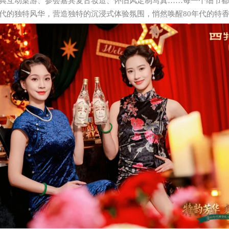
典互动桌游、参会嘉宾复古妆造、怀旧风定制写真……每一个细节
代的独特风华，营造独特的沉浸式体验氛围，悄然唤醒80年代的特