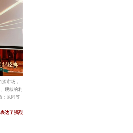
白酒市场，
点、硬核的利
场：以同等
景表达了强烈